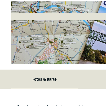
© C. Lein/Tourist Info Hemmoor |
CC-BY-SA
Fotos & Karte