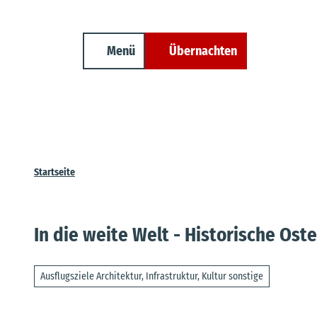
Unterkunft finden
Z
Erwachsene
Kinder
Veranstaltungen
Cuxland-Tourenplaner
u
m
Menü
Übernachten
Suche
I
n
h
a
l
t
Startseite
In die weite Welt - Historische Ost
Ausflugsziele Architektur, Infrastruktur, Kultur sonstige