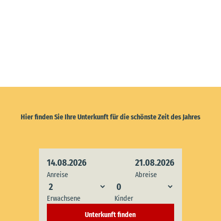
SG H
emm
oor |
CC-B
Y
Heimatstube
und Alte
Hier finden Sie Ihre Unterkunft für die schönste Zeit des Jahres
Nostalgisch
Rektorschule
14.08.2026
21.08.2026
Anreise
Abreise
Erwachsene
Kinder
Unterkunft finden