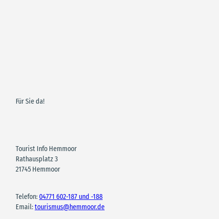
M.Wit
t |
CC-B
Y
Für Sie da!
Boulebahn
in Osten
Tourist Info Hemmoor
Rathausplatz 3
21745 Hemmoor
Telefon:
04771 602-187 und -188
Email:
tourismus@hemmoor.de