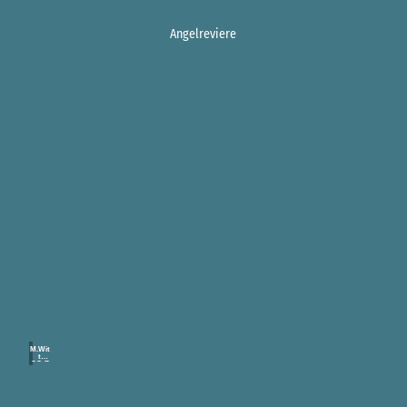
Angelreviere
M.Wit
t |
CC-B
Y-SA