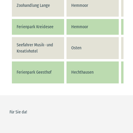
Zoohandlung Lange
Hemmoor
047
Ferienpark Kreidesee
Hemmoor
047
Seefahrer Musik- und
Osten
047
Kreativhotel
Ferienpark Geesthof
Hechthausen
047
Für Sie da!