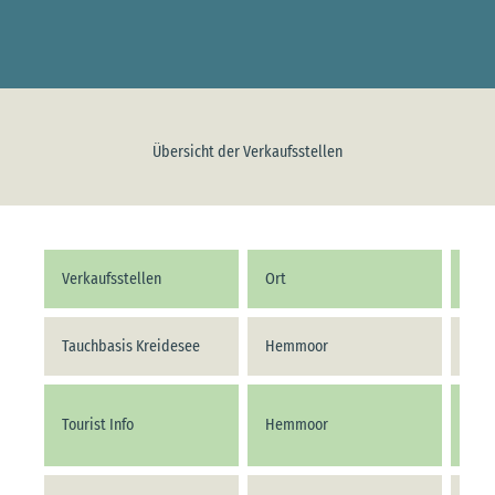
SG H
emm
oor
|
CC-B
Y-SA
Angelrevier
See achtern
Übersicht der Verkaufsstellen
in Otterndorf
Diek
Verkaufsstellen
Ort
Tele
Tauchbasis Kreidesee
Hemmoor
047
Tourist Info
Hemmoor
047