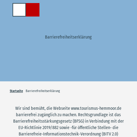
Z
u
Suche
m
I
n
h
Barrierefreiheitserklärung
a
l
t
Startseite
Barrierefreiheitserklärung
Wir sind bemüht, die Webseite www.tourismus-hemmoor.de
barrierefrei zugänglich zu machen. Rechtsgrundlage ist das
Barrierefreiheitsstärkungsgesetz (BFSG) in Verbindung mit der
EU-Richtlinie 2019/882 sowie -für öffentliche Stellen- die
Barrierefreie-Informationstechnik-Verordnung (BITV 2.0)