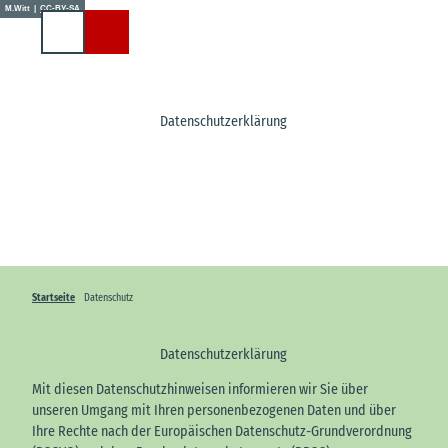
Z
M.Witt |
CC-BY-SA
u
Suche
m
I
n
h
Datenschutzerklärung
a
l
t
Startseite
Datenschutz
Datenschutzerklärung
Mit diesen Datenschutzhinweisen informieren wir Sie über
unseren Umgang mit Ihren personenbezogenen Daten und über
Ihre Rechte nach der Europäischen Datenschutz-Grundverordnung