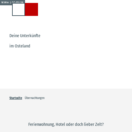
Z
M.Witt |
CC-BY-SA
u
Suche
m
I
n
h
Deine Unterkünfte
a
im Osteland
l
t
Startseite
Übernachtungen
Ferienwohnung, Hotel oder doch lieber Zelt?