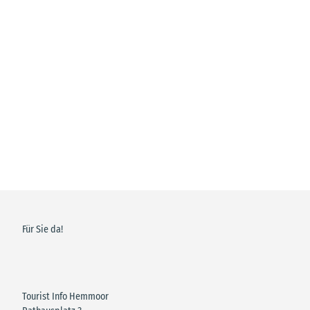
Tourist
Info
Unterkunftssuche
SG H
emm
oor |
CC-B
Y-SA
Unterkunft buchen
im offiziellen Buchungsprogramm
Für Sie da!
Tourist Info Hemmoor