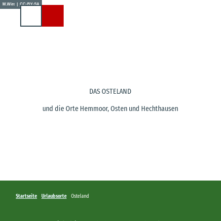
Z
M.Witt |
CC-BY-SA
u
Suche
m
I
n
h
a
l
t
DAS OSTELAND
und die Orte Hemmoor, Osten und Hechthausen
Startseite
Urlaubsorte
Osteland