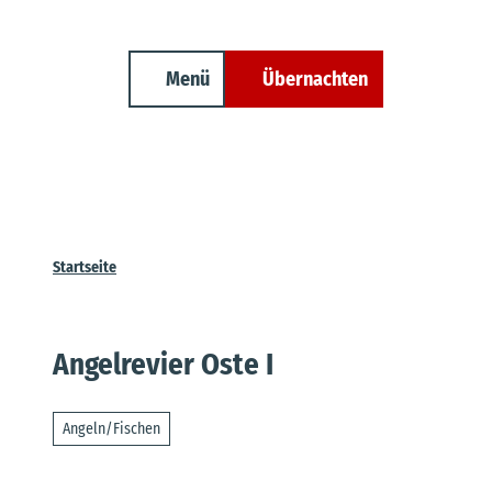
Unterkunft finden
Z
Erwachsene
Kinder
Veranstaltungen
Cuxland-Tourenplaner
u
m
Menü
Übernachten
Suche
I
n
h
a
l
t
Startseite
Angelrevier Oste I
Angeln/Fischen