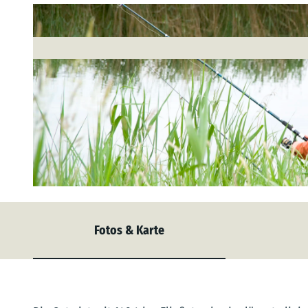
© Bernd Otten |
CC-BY-SA
Fotos & Karte