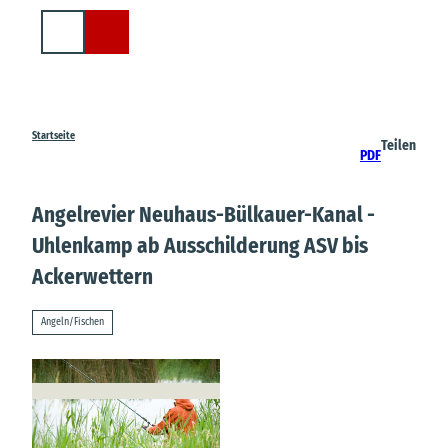
Z
u
Suche
m
I
n
h
a
Startseite
Teilen
PDF
l
t
Angelrevier Neuhaus-Bülkauer-Kanal -
Uhlenkamp ab Ausschilderung ASV bis
Ackerwettern
Angeln/Fischen