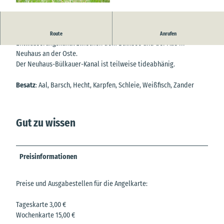
© Bernd Otten |
CC-BY-SA
Der Neuhaus-Bülkauer Kanal ist ein ca. 12 Kilometer langer
Route
Anrufen
Entwässerungskanal zwischen dem Balksee und der Aue in
Neuhaus an der Oste.
Der Neuhaus-Bülkauer-Kanal ist teilweise tideabhänig.
Besatz
: Aal, Barsch, Hecht, Karpfen, Schleie, Weißfisch, Zander
Gut zu wissen
Preisinformationen
Preise und Ausgabestellen für die Angelkarte:
Tageskarte 3,00 €
Wochenkarte 15,00 €