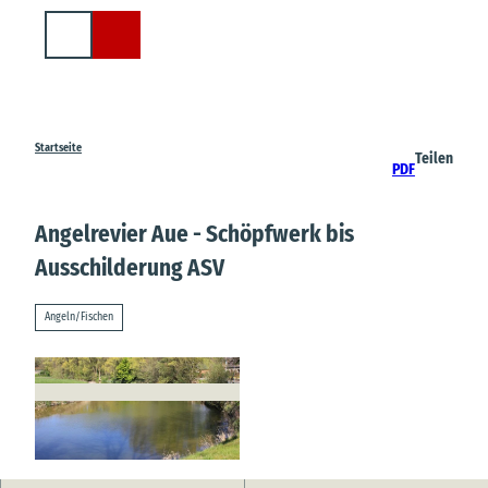
Z
u
Suche
m
I
n
h
a
Startseite
Teilen
PDF
l
t
Angelrevier Aue - Schöpfwerk bis
Ausschilderung ASV
Angeln/Fischen
© A. Brüning |
CC-BY