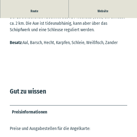
Die Aue ist ein etwa 20 km langer Nebenfluss der Oste.
Route
Website
Der zu befischende Abschnitt des ASV Neuhaus (Oste) e.V. umfasst
ca. 2 km. Die Aue ist tideunabhänig, kann aber über das
Schöpfwerk und eine Schleuse reguliert werden.
Besatz
:
Aal, Barsch, Hecht, Karpfen, Schleie, Weißfisch, Zander
Gut zu wissen
Preisinformationen
Preise und Ausgabestellen für die Angelkarte: