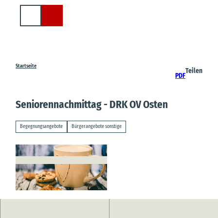
Z
u
Suche
m
I
n
h
a
Startseite
Teilen
PDF
l
t
Seniorennachmittag - DRK OV Osten
Begegnungsangebote
Bürgerangebote sonstige
© Pixabay |
CC-BY-SA