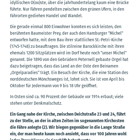
idyllischen O(oo)ste, über die jahrhundertelang kaum eine Brücke
führte. Nur Fähren pendelten zwischen den grünen Ufern, in den
Fährorten gediehen Handel und Wandel.
Die gerade einmal 800 Einwohner konnten es sich leisten, den
berühmten Baumeister Prey, der auch den Hamburger “Michel“
entworfen hatte, mit dem Bau ihrer stattlichen St.-Petri-Kirche
(1745-1748) zu beauftragen. Die stilreine Barockkirche mit ihren
ehemals 1200 Sitzplätzen wird im Dorf heute noch “unser Michel“
genannt. Die 1890 von den Gebrüdern Peternell gebaute Orgel hat
dazu beigetragen, dass das Land an der Oste den Beinamen
„Orgelparadies“ trägt. Ein Besuch der Kirche, die eine Station des
norddeutschen Mönchsweges ist, lohnt sich. Sie ist von April bis
Oktober für Jedermann von 9 bis 18 Uhr geöffnet.
In Osten sind ca. 90 Prozent der Gebäude vor 1914 erbaut; viele
stehen unter Denkmalschutz.
Ein Gang nahe der Kirche, zwischen Deichstraße 23 und 24, führt
zu der Stelle, an der in alten Zeiten im sogenannten Kirchosten
die Fähre anlegte (2). Wir biegen gegenüber in die Lange Straße
ein, der man heute kaum noch ansieht, dass vor 100 Jahren wohl