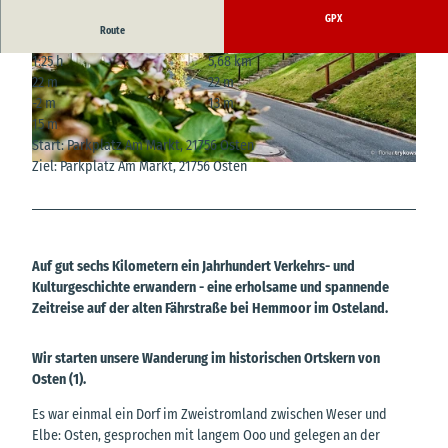
CC-BY-SA
s |
CC-BY-SA
GPX
Route
1:25 h
5,68 km
22 m
22 m
-2 m
13 m
15 m
Start: Parkplatz Am Markt, 21756 Osten
Ziel: Parkplatz Am Markt, 21756 Osten
© Florian Trykowski, Cuxland-Tourismus |
CC-BY-SA
Auf gut sechs Kilometern ein Jahrhundert Verkehrs- und
Kulturgeschichte erwandern - eine erholsame und spannende
Zeitreise auf der alten Fährstraße bei Hemmoor im Osteland.
Wir starten unsere Wanderung im historischen Ortskern von
Osten (1).
Es war einmal ein Dorf im Zweistromland zwischen Weser und
Elbe: Osten, gesprochen mit langem Ooo und gelegen an der