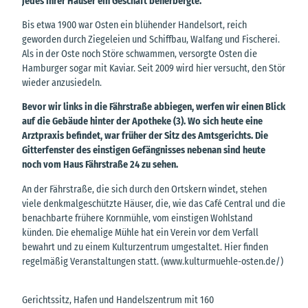
jedes ihrer Häuser ein Geschäft beherbergte.
Bis etwa 1900 war Osten ein blühender Handelsort, reich
geworden durch Ziegeleien und Schiffbau, Walfang und Fischerei.
Als in der Oste noch Störe schwammen, versorgte Osten die
Hamburger sogar mit Kaviar. Seit 2009 wird hier versucht, den Stör
wieder anzusiedeln.
Bevor wir links in die Fährstraße abbiegen, werfen wir einen Blick
auf die Gebäude hinter der Apotheke (3). Wo sich heute eine
Arztpraxis befindet, war früher der Sitz des Amtsgerichts. Die
Gitterfenster des einstigen Gefängnisses nebenan sind heute
noch vom Haus Fährstraße 24 zu sehen.
An der Fährstraße, die sich durch den Ortskern windet, stehen
viele denkmalgeschützte Häuser, die, wie das Café Central und die
benachbarte frühere Kornmühle, vom einstigen Wohlstand
künden. Die ehemalige Mühle hat ein Verein vor dem Verfall
bewahrt und zu einem Kulturzentrum umgestaltet. Hier finden
regelmäßig Veranstaltungen statt. (www.kulturmuehle-osten.de/)
Gerichtssitz, Hafen und Handelszentrum mit 160