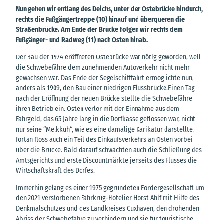
Nun gehen wir entlang des Deichs, unter der Ostebrücke hindurch,
rechts die Fußgängertreppe (10) hinauf und überqueren die
Straßenbrücke. Am Ende der Brücke folgen wir rechts dem
Fußgänger- und Radweg (11) nach Osten hinab.
Der Bau der 1974 eröffneten Ostebrücke war nötig geworden, weil
die Schwebefähre dem zunehmenden Autoverkehr nicht mehr
gewachsen war. Das Ende der Segelschifffahrt ermöglichte nun,
anders als 1909, den Bau einer niedrigen Flussbrücke.Einen Tag
nach der Eröffnung der neuen Brücke stellte die Schwebefähre
ihren Betrieb ein. Osten verlor mit der Einnahme aus dem
Fährgeld, das 65 Jahre lang in die Dorfkasse geflossen war, nicht
nur seine “Melkkuh“, wie es eine damalige Karikatur darstellte,
fortan floss auch ein Teil des Einkaufsverkehrs an Osten vorbei
über die Brücke. Bald darauf schwächten auch die Schließung des
Amtsgerichts und erste Discountmärkte jenseits des Flusses die
Wirtschaftskraft des Dorfes.
Immerhin gelang es einer 1975 gegründeten Fördergesellschaft um
den 2021 verstorbenen Fährkrug-Hotelier Horst Ahlf mit Hilfe des
Denkmalschutzes und des Landkreises Cuxhaven, den drohenden
Abriss der Schwebefähre zu verhindern und sie für touristische