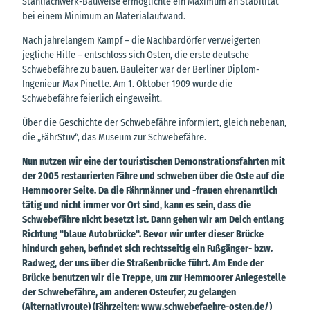
Stahlfachwerk-Bauweise ermöglichte ein Maximum an Stabilität
bei einem Minimum an Materialaufwand.
Nach jahrelangem Kampf – die Nachbardörfer verweigerten
jegliche Hilfe – entschloss sich Osten, die erste deutsche
Schwebefähre zu bauen. Bauleiter war der Berliner Diplom-
Ingenieur Max Pinette. Am 1. Oktober 1909 wurde die
Schwebefähre feierlich eingeweiht.
Über die Geschichte der Schwebefähre informiert, gleich nebenan,
die „FährStuv“, das Museum zur Schwebefähre.
Nun nutzen wir eine der touristischen Demonstrationsfahrten mit
der 2005 restaurierten Fähre und schweben über die Oste auf die
Hemmoorer Seite. Da die Fährmänner und -frauen ehrenamtlich
tätig und nicht immer vor Ort sind, kann es sein, dass die
Schwebefähre nicht besetzt ist. Dann gehen wir am Deich entlang
Richtung “blaue Autobrücke“. Bevor wir unter dieser Brücke
hindurch gehen, befindet sich rechtsseitig ein Fußgänger- bzw.
Radweg, der uns über die Straßenbrücke führt. Am Ende der
Brücke benutzen wir die Treppe, um zur Hemmoorer Anlegestelle
der Schwebefähre, am anderen Osteufer, zu gelangen
(Alternativroute) (Fährzeiten: www.schwebefaehre-osten.de/)