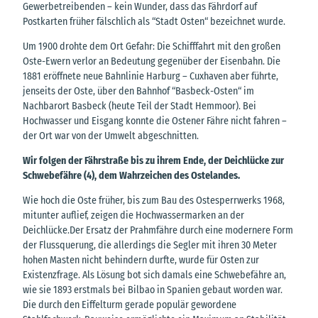
Gewerbetreibenden – kein Wunder, dass das Fährdorf auf
Postkarten früher fälschlich als “Stadt Osten“ bezeichnet wurde.
Um 1900 drohte dem Ort Gefahr: Die Schifffahrt mit den großen
Oste-Ewern verlor an Bedeutung gegenüber der Eisenbahn. Die
1881 eröffnete neue Bahnlinie Harburg – Cuxhaven aber führte,
jenseits der Oste, über den Bahnhof “Basbeck-Osten“ im
Nachbarort Basbeck (heute Teil der Stadt Hemmoor). Bei
Hochwasser und Eisgang konnte die Ostener Fähre nicht fahren –
der Ort war von der Umwelt abgeschnitten.
Wir folgen der Fährstraße bis zu ihrem Ende, der Deichlücke zur
Schwebefähre (4), dem Wahrzeichen des Ostelandes.
Wie hoch die Oste früher, bis zum Bau des Ostesperrwerks 1968,
mitunter auflief, zeigen die Hochwassermarken an der
Deichlücke.Der Ersatz der Prahmfähre durch eine modernere Form
der Flussquerung, die allerdings die Segler mit ihren 30 Meter
hohen Masten nicht behindern durfte, wurde für Osten zur
Existenzfrage. Als Lösung bot sich damals eine Schwebefähre an,
wie sie 1893 erstmals bei Bilbao in Spanien gebaut worden war.
Die durch den Eiffelturm gerade populär gewordene