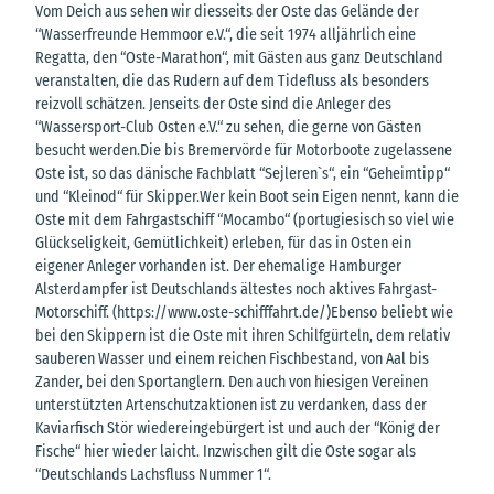
Vom Deich aus sehen wir diesseits der Oste das Gelände der
“Wasserfreunde Hemmoor e.V.“, die seit 1974 alljährlich eine
Regatta, den “Oste-Marathon“, mit Gästen aus ganz Deutschland
veranstalten, die das Rudern auf dem Tidefluss als besonders
reizvoll schätzen. Jenseits der Oste sind die Anleger des
“Wassersport-Club Osten e.V.“ zu sehen, die gerne von Gästen
besucht werden.Die bis Bremervörde für Motorboote zugelassene
Oste ist, so das dänische Fachblatt “Sejleren`s“, ein “Geheimtipp“
und “Kleinod“ für Skipper.Wer kein Boot sein Eigen nennt, kann die
Oste mit dem Fahrgastschiff “Mocambo“ (portugiesisch so viel wie
Glückseligkeit, Gemütlichkeit) erleben, für das in Osten ein
eigener Anleger vorhanden ist. Der ehemalige Hamburger
Alsterdampfer ist Deutschlands ältestes noch aktives Fahrgast-
Motorschiff. (https://www.oste-schifffahrt.de/)Ebenso beliebt wie
bei den Skippern ist die Oste mit ihren Schilfgürteln, dem relativ
sauberen Wasser und einem reichen Fischbestand, von Aal bis
Zander, bei den Sportanglern. Den auch von hiesigen Vereinen
unterstützten Artenschutzaktionen ist zu verdanken, dass der
Kaviarfisch Stör wiedereingebürgert ist und auch der “König der
Fische“ hier wieder laicht. Inzwischen gilt die Oste sogar als
“Deutschlands Lachsfluss Nummer 1“.