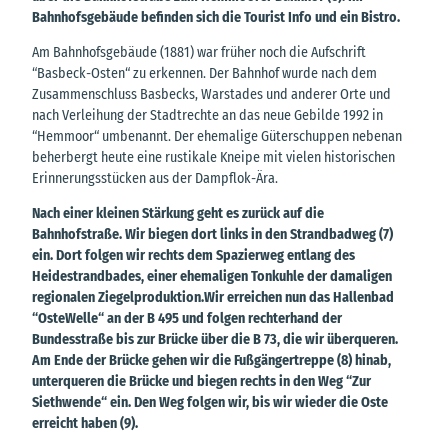
Bahnhofsgebäude befinden sich die Tourist Info und ein Bistro.
Am Bahnhofsgebäude (1881) war früher noch die Aufschrift
“Basbeck-Osten“ zu erkennen. Der Bahnhof wurde nach dem
Zusammenschluss Basbecks, Warstades und anderer Orte und
nach Verleihung der Stadtrechte an das neue Gebilde 1992 in
“Hemmoor“ umbenannt. Der ehemalige Güterschuppen nebenan
beherbergt heute eine rustikale Kneipe mit vielen historischen
Erinnerungsstücken aus der Dampflok-Ära.
Nach einer kleinen Stärkung geht es zurück auf die
Bahnhofstraße. Wir biegen dort links in den Strandbadweg (7)
ein. Dort folgen wir rechts dem Spazierweg entlang des
Heidestrandbades, einer ehemaligen Tonkuhle der damaligen
regionalen Ziegelproduktion.Wir erreichen nun das Hallenbad
“OsteWelle“ an der B 495 und folgen rechterhand der
Bundesstraße bis zur Brücke über die B 73, die wir überqueren.
Am Ende der Brücke gehen wir die Fußgängertreppe (8) hinab,
unterqueren die Brücke und biegen rechts in den Weg “Zur
Siethwende“ ein. Den Weg folgen wir, bis wir wieder die Oste
erreicht haben (9).