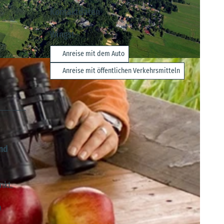
Kontaktdaten
Wingst
Anreise mit dem Auto
-SA
Anreise mit öffentlichen Verkehrsmitteln
und
nkt.
m