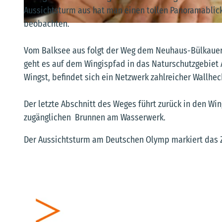
Aussichtsturm aus hat man einen tollen Panoramablick
beobachten.
© Bernd Otten, Samtgemeinde Land Hadeln |
CC-BY-SA
Vom Balksee aus folgt der Weg dem Neuhaus-Bülkauer-K
geht es auf dem Wingispfad in das Naturschutzgebiet A
Wingst, befindet sich ein Netzwerk zahlreicher Wallhec
Der letzte Abschnitt des Weges führt zurück in den Wi
zugänglichen Brunnen am Wasserwerk.
Der Aussichtsturm am Deutschen Olymp markiert das Z