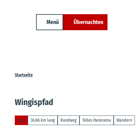
Unterkunft finden
Z
Erwachsene
Kinder
Veranstaltungen
Cuxland-Tourenplaner
u
m
Menü
Übernachten
Suche
I
n
h
a
l
t
Startseite
Wingispfad
Tipp
30,66 km lang
Rundweg
Tolles Panorama
Wandern