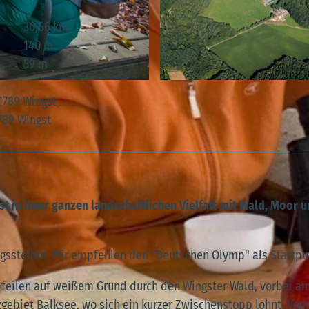
30,66 km
140 m
59 m
© keine Angaben, Samtgemeinde Land Hadeln |
CC-BY
1789 Wingst
789 Wingst
 in ihrer ganzen landschaftlichen Vielfalt mit Wald, Moor 
gsstellen. Wir empfehlen den "Deutschen Olymp" als Startpu
pfeilen auf weißem Grund durch den Wingster Wald, vorbei a
zgebiet Balksee, wo sich ein kurzer Zwischenstopp lohnt. Vom