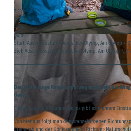
7:33 h
140 m
-1 m
60 m
© Bernd Otten, Samtgemeinde Land Hadeln, Bernd Otten |
CC-BY-SA
Start: Aussichtssturm Deutscher Olymp, Am Olymp 7, 2
Ziel: Aussichtssturm Deutscher Olymp, Am Olymp 7, 21
Der 30 km lange Rundwanderweg erschließt die Wingst
Geest.
Entlang des Rundwanderweges gibt es mehrere Einstie
Von hier aus folgt man den orangefarbenen Richtungs
Steingrab und der Königseiche in Richtung Naturschut