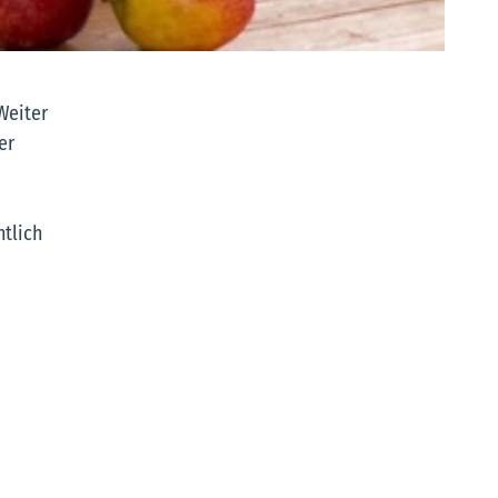
Weiter
er
ntlich