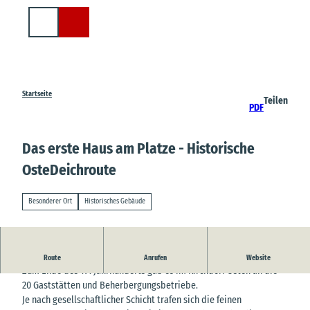
Z
u
Suche
m
I
n
h
a
Startseite
Teilen
PDF
l
t
Das erste Haus am Platze - Historische
OsteDeichroute
Besonderer Ort
Historisches Gebäude
Das erste Haus am Platze - Historische OsteDeichroute
Route
Anrufen
Website
Zum Ende des 19. Jahrhunderts gab es im Kirchdorf Osten an die
20 Gaststätten und Beherbergungsbetriebe.
Je nach gesellschaftlicher Schicht trafen sich die feinen