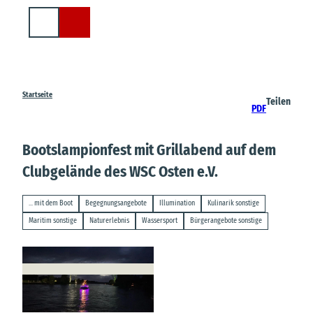
Z
u
Suche
m
I
n
h
a
Startseite
Teilen
PDF
l
t
Bootslampionfest mit Grillabend auf dem
Clubgelände des WSC Osten e.V.
... mit dem Boot
Begegnungsangebote
Illumination
Kulinarik sonstige
Maritim sonstige
Naturerlebnis
Wassersport
Bürgerangebote sonstige