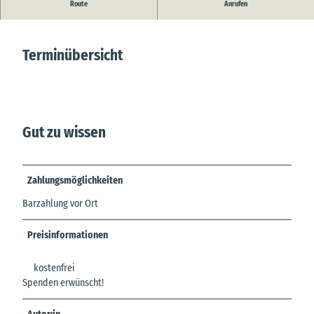
Mühlendisco mit DJ Andre
Route
Anrufen
Terminübersicht
Gut zu wissen
Zahlungsmöglichkeiten
Barzahlung vor Ort
Preisinformationen
kostenfrei
Spenden erwünscht!