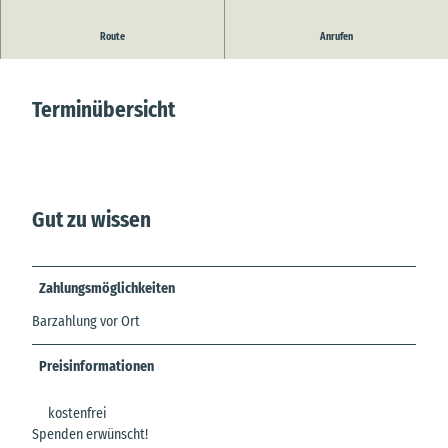
Skupa Balkan Gypsy - Flamenco
Route
Anrufen
Terminübersicht
Gut zu wissen
Zahlungsmöglichkeiten
Barzahlung vor Ort
Preisinformationen
kostenfrei
Spenden erwünscht!