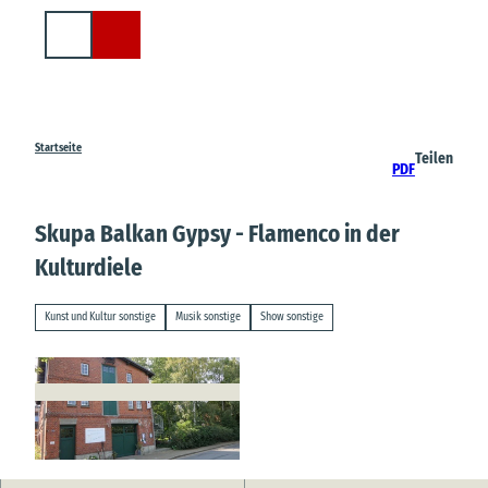
Z
u
Suche
m
I
n
h
a
Startseite
Teilen
PDF
l
t
Skupa Balkan Gypsy - Flamenco in der
Kulturdiele
Kunst und Kultur sonstige
Musik sonstige
Show sonstige
© Samtgemeinde Hemmoor |
CC-BY-SA