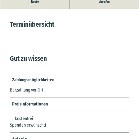
Frühschoppen mit der Katastrophenband
Route
Anrufen
Terminübersicht
Gut zu wissen
Zahlungsmöglichkeiten
Barzahlung vor Ort
Preisinformationen
kostenfrei
Spenden erwünscht!