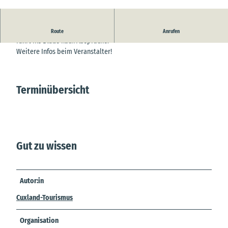
© Samtgemeinde Hemmoor |
CC-BY-SA
Absegeln bzw. Abmotoren.
Route
Anrufen
Fahrt ins Blaue nach Absprache.
Weitere Infos beim Veranstalter!
Terminübersicht
Gut zu wissen
Autor:in
Cuxland-Tourismus
Organisation