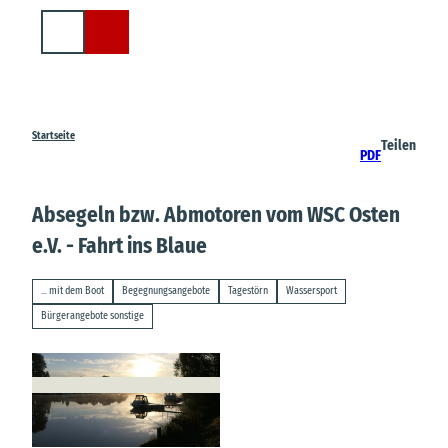
Z
u
Suche
m
I
n
h
a
Startseite
Teilen
PDF
l
t
Absegeln bzw. Abmotoren vom WSC Osten
e.V. - Fahrt ins Blaue
... mit dem Boot
Begegnungsangebote
Tagestörn
Wassersport
Bürgerangebote sonstige