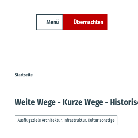
Unterkunft finden
Z
Erwachsene
Kinder
Veranstaltungen
Cuxland-Tourenplaner
u
m
Menü
Übernachten
Suche
I
n
h
a
l
t
Startseite
Weite Wege - Kurze Wege - Histori
Ausflugsziele Architektur, Infrastruktur, Kultur sonstige