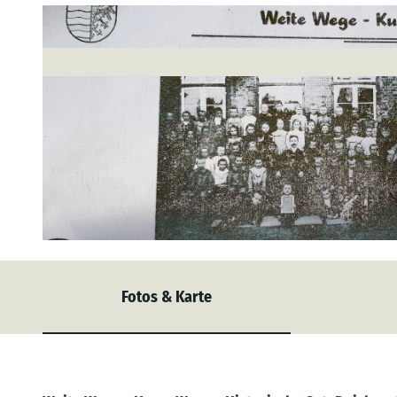
© M. Witt |
CC-BY-SA
Fotos & Karte