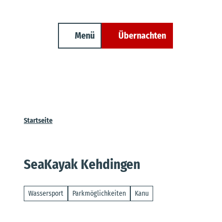
Unterkunft finden
Z
Erwachsene
Kinder
Veranstaltungen
Cuxland-Tourenplaner
u
m
Menü
Übernachten
Suche
I
n
h
a
l
t
Startseite
SeaKayak Kehdingen
Wassersport
Parkmöglichkeiten
Kanu