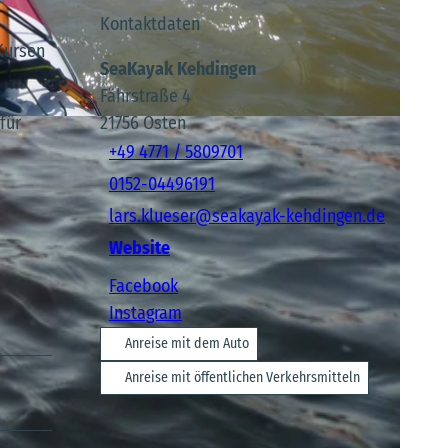
Kontaktdaten
Kursen
SeaKayak Kehdingen
Fährstraße 4
für
21756
Osten
+49 4771 / 5809701
0152-04496191
lars.klueser@seakayak-kehdingen.de
Website
Facebook
Instagram
Anreise mit dem Auto
Anreise mit öffentlichen Verkehrsmitteln