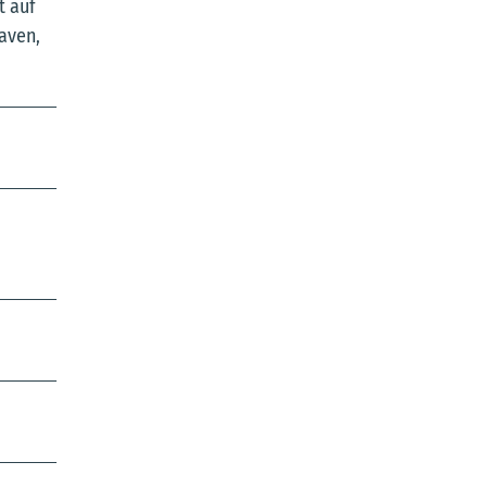
t auf
aven,