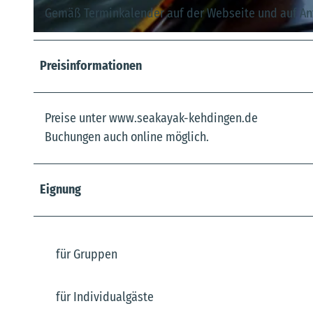
Gemäß Terminkalender auf der Webseite und auf An
© Dr. Lars Klüser |
CC-BY-SA
Preisinformationen
Preise unter www.seakayak-kehdingen.de
Buchungen auch online möglich.
Eignung
für Gruppen
für Individualgäste