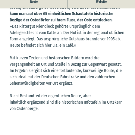
Entlang der historischen Ostedeichroute von Belum über Neuhaus
Route
Website
(Oste), Cadenberge OT Geversdorf, Oberndorf bis Hechthausen
kann man auf über 65 einheitlichen Schautafeln historische
Bezüge der Ostedörfer zu ihrem Fluss, der Oste entdecken.
»Das Rittergut Niendieck gehörte ursprünglich dem
Adelsgeschlecht vom Katte an. Der Hof ist in der regional üblichen
Form angelegt. Das ursprüngliche Gutshaus brannte vor 1905 ab.
Heute befindet sich hier u.a. ein Café.«
Mit kurzen Texten und historischen Bildern wird die
Vergangenheit an Ort und Stelle in Bezug zur Gegenwart gesetzt.
Im Ergebnis ergibt sich eine fortlaufende, kurzweilige Route, die
sich ideal mit der Deutschen Fährstraße und den zahlreichen
Sehenswürdigkeiten vor Ort ergänzt.
Nicht Bestandteil der eigentlichen Route, aber
inhaltlich ergänzend sind die historischen Infotafeln im Ortskern
von Cadenberge.