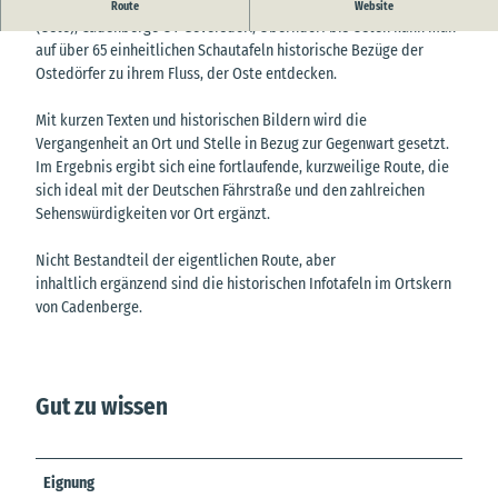
Entlang der historischen Ostedeichroute von Belum über Neuhaus
Route
Website
(Oste), Cadenberge OT Geversdorf, Oberndorf bis Osten kann man
auf über 65 einheitlichen Schautafeln historische Bezüge der
Ostedörfer zu ihrem Fluss, der Oste entdecken.
Mit kurzen Texten und historischen Bildern wird die
Vergangenheit an Ort und Stelle in Bezug zur Gegenwart gesetzt.
Im Ergebnis ergibt sich eine fortlaufende, kurzweilige Route, die
sich ideal mit der Deutschen Fährstraße und den zahlreichen
Sehenswürdigkeiten vor Ort ergänzt.
Nicht Bestandteil der eigentlichen Route, aber
inhaltlich ergänzend sind die historischen Infotafeln im Ortskern
von Cadenberge.
Gut zu wissen
Eignung