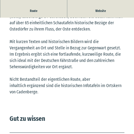
Entlang der historischen Ostedeichroute von Belum über Neuhaus
Route
Website
(Oste), Cadenberge OT Geversdorf, Oberndorf bis Osten kann man
auf über 65 einheitlichen Schautafeln historische Bezüge der
Ostedörfer zu ihrem Fluss, der Oste entdecken.
Mit kurzen Texten und historischen Bildern wird die
Vergangenheit an Ort und Stelle in Bezug zur Gegenwart gesetzt.
Im Ergebnis ergibt sich eine fortlaufende, kurzweilige Route, die
sich ideal mit der Deutschen Fährstraße und den zahlreichen
Sehenswürdigkeiten vor Ort ergänzt.
Nicht Bestandteil der eigentlichen Route, aber
inhaltlich ergänzend sind die historischen Infotafeln im Ortskern
von Cadenberge.
Gut zu wissen