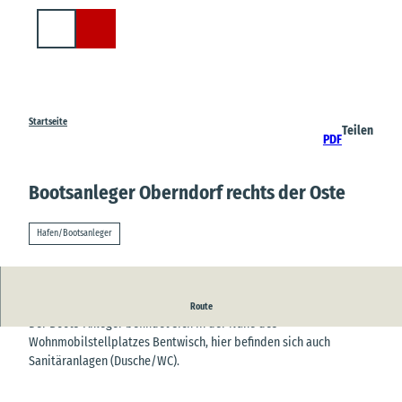
Z
u
Suche
m
I
n
h
a
Startseite
Teilen
PDF
l
t
Bootsanleger Oberndorf rechts der Oste
Hafen/Bootsanleger
Boots-Anleger an der Oste.
Route
Der Boots-Anleger befindet sich in der Nähe des
Wohnmobilstellplatzes Bentwisch, hier befinden sich auch
Sanitäranlagen (Dusche/WC).