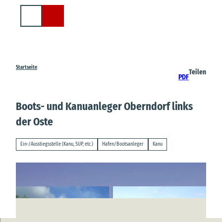
Z
u
Suche
m
I
n
h
a
Startseite
Teilen
PDF
l
t
Boots- und Kanuanleger Oberndorf links
der Oste
Ein-/Ausstiegsstelle (Kanu, SUP, etc.)
Hafen/Bootsanleger
Kanu