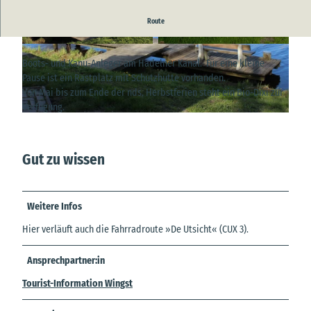
Route
© A. Brüning |
CC-BY
© A. Brüning |
CC-BY
Boots- und Kanu-Anleger am Hadelner Kanal. Für eine kleine
Pause ist ein Rastplatz mit Schutzhütte vorhanden.
Von Mai bis zum Ende der nds. Herbstferien steht ein Bio-Dixi zur
Verfügung.
© A. Brüning |
CC-BY
Gut zu wissen
Weitere Infos
Hier verläuft auch die Fahrradroute »De Utsicht« (CUX 3).
Ansprechpartner:in
Tourist-Information Wingst