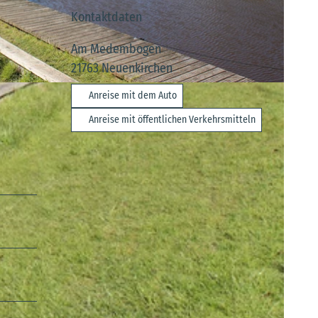
Kontaktdaten
Am Medembogen
21763
Neuenkirchen
Anreise mit dem Auto
Anreise mit öffentlichen Verkehrsmitteln