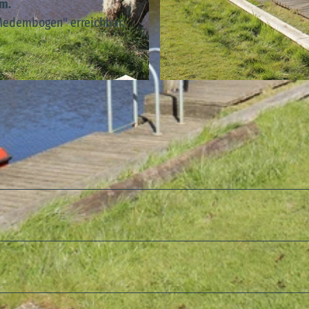
m.
 Medembogen" erreichbar.
© A. Brüning |
CC-BY