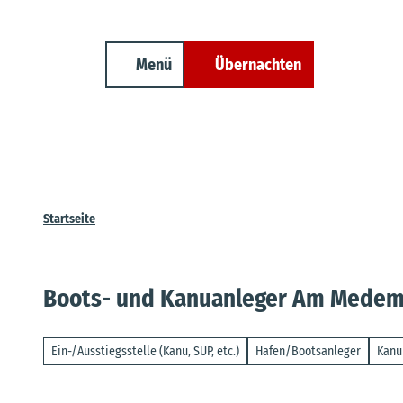
Unterkunft finden
Z
Erwachsene
Kinder
Veranstaltungen
Cuxland-Tourenplaner
u
m
Menü
Übernachten
Suche
I
n
h
a
l
t
Startseite
Boots- und Kanuanleger Am Mede
Ein-/Ausstiegsstelle (Kanu, SUP, etc.)
Hafen/Bootsanleger
Kanu