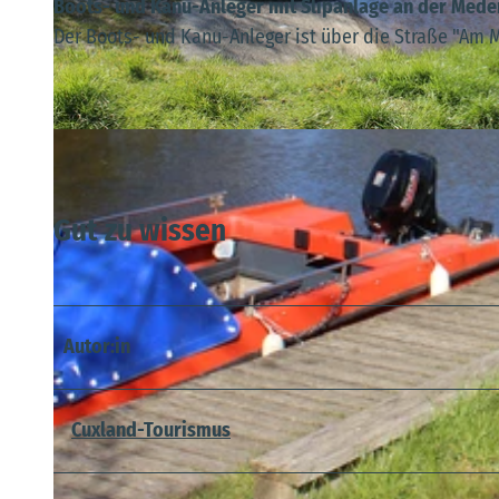
Boots- und Kanu-Anleger mit Slipanlage an der Mede
Der Boots- und Kanu-Anleger ist über die Straße "Am
© A. Brüning |
CC-BY
Gut zu wissen
Autor:in
Cuxland-Tourismus