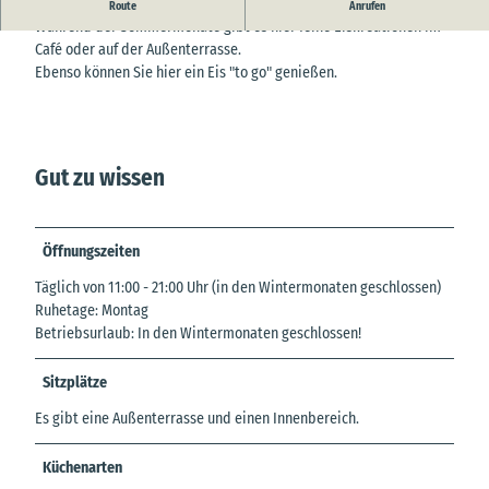
Eiscafé im Zentrum von Hemmoor
Route
Anrufen
Während der Sommermonate gibt es hier feine Eiskreationen im
Café oder auf der Außenterrasse.
Ebenso können Sie hier ein Eis "to go" genießen.
Gut zu wissen
Öffnungszeiten
Täglich von 11:00 - 21:00 Uhr (in den Wintermonaten geschlossen)
Ruhetage: Montag
Betriebsurlaub: In den Wintermonaten geschlossen!
Sitzplätze
Es gibt eine Außenterrasse und einen Innenbereich.
Küchenarten