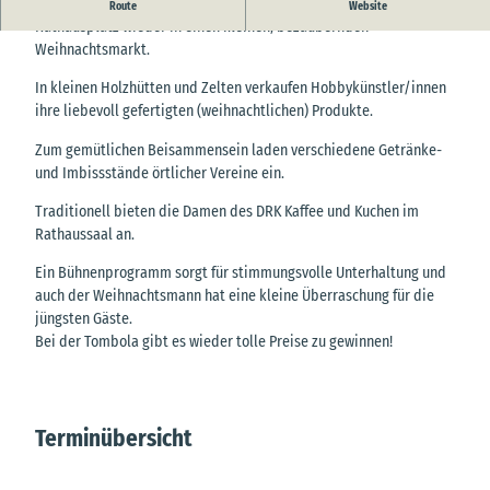
Am 1. Adventswochenende verwandelt sich der Hemmoorer
Route
Website
Rathausplatz wieder in einen kleinen, bezaubernden
Weihnachtsmarkt.
In kleinen Holzhütten und Zelten verkaufen Hobbykünstler/innen
ihre liebevoll gefertigten (weihnachtlichen) Produkte.
Zum gemütlichen Beisammensein laden verschiedene Getränke-
und Imbissstände örtlicher Vereine ein.
Traditionell bieten die Damen des DRK Kaffee und Kuchen im
Rathaussaal an.
Ein Bühnenprogramm sorgt für stimmungsvolle Unterhaltung und
auch der Weihnachtsmann hat eine kleine Überraschung für die
jüngsten Gäste.
Bei der Tombola gibt es wieder tolle Preise zu gewinnen!
Terminübersicht