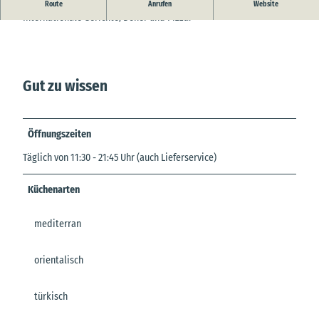
Imbiss im Zentrum von Hemmoor
Route
Anrufen
Website
Internationale Gerichte, Döner und Pizza!
Gut zu wissen
Öffnungszeiten
Täglich von 11:30 - 21:45 Uhr (auch Lieferservice)
Küchenarten
mediterran
orientalisch
türkisch