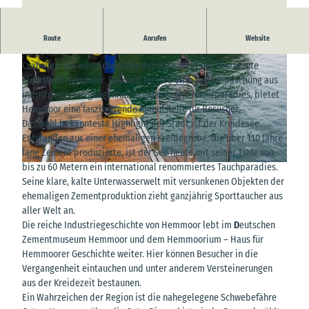
Hemmoor – Wo Geschichte und Natur aufeinandertreffen
Route
Anrufen
Website
Eingebettet in die idyllische Landschaft des Landkreises
Cuxhaven, am westlichen Ufer der Oste, liegt die charmante
Kleinstadt Hemmoor. Bekannt für ihre einzigartige Mischung aus
industrieller Vergangenheit und heutigem Naturparadies, bietet
Hemmoor eine faszinierende Anlaufstelle für Besucher.
Das wohl bekannteste Highlight der Stadt ist der Kreidesee.
© Bernd Otten PhotographieVG Bild-Kunst Urh.-Nr.: 323 6 313 |
CC-BY-SA
Entstanden aus einer ehemaligen Kreidegrube, die über 110 Jahre
lang Zement produzierte, ist der See heute mit seiner Tiefe von
bis zu 60 Metern ein international renommiertes Tauchparadies.
© Bernd Otten PhotographieVG Bild-Kunst Urh.-Nr.: 323 6 313 |
CC-BY-SA
Seine klare, kalte Unterwasserwelt mit versunkenen Objekten der
ehemaligen Zementproduktion zieht ganzjährig Sporttaucher aus
aller Welt an.
Die reiche Industriegeschichte von Hemmoor lebt im
D
eutschen
Zementmuseum Hemmoor und dem Hemmoorium – Haus für
Hemmoorer Geschichte weiter. Hier können Besucher in die
Vergangenheit eintauchen und unter anderem Versteinerungen
aus der Kreidezeit bestaunen.
Ein Wahrzeichen der Region ist die nahegelegene Schwebefähre