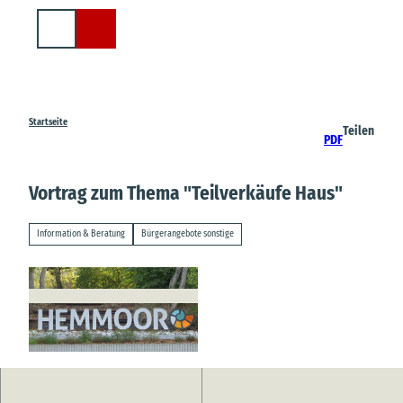
Z
u
Suche
m
I
n
h
a
Startseite
Teilen
PDF
l
t
Vortrag zum Thema "Teilverkäufe Haus"
Information & Beratung
Bürgerangebote sonstige
© Samtgemeinde Hemmoor |
CC-BY-SA