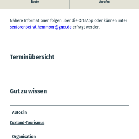
Der Seniorenbeirat der Samtgemeinde Hemmoor lädt zum Vortrag
Route
Anrufen
zum Thema "Teilverkäufe Haus" in den Rathaussaal ein.
Nähere Informationen folgen über die OrtsApp oder können unter
seniorenbeirat.hemmoor@gmx.de
erfragt werden.
Terminübersicht
Gut zu wissen
Autor:in
Cuxland-Tourismus
Organisation