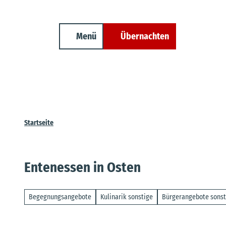
Unterkunft finden
Z
Erwachsene
Kinder
Veranstaltungen
Cuxland-Tourenplaner
u
m
Menü
Übernachten
Suche
I
n
h
a
l
t
Startseite
Entenessen in Osten
Begegnungsangebote
Kulinarik sonstige
Bürgerangebote sonst