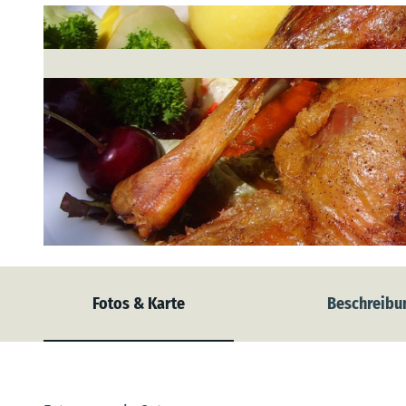
© Pixabay |
CC-BY-SA
Fotos & Karte
Beschreibu