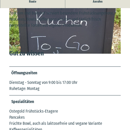
Lust auf ein besonderes Frühstück, Kaffee oder Kuchen?
Route
Anrufen
Das modern und gemütlich eingerichtete Ostegold Café zwischen
Zentrum und Bahnhof serviert besondere Frühstücksangebote,
Pancakes, Bowls, Kaffeespezialitäten und täglich frisch
hergestellte Torten aus eigener Produktion.
© M. Witt |
CC-BY
Gut zu wissen
© SG Hemmoor |
CC-BY
Öffnungszeiten
Dienstag - Sonntag von 9:00 bis 17:00 Uhr
Ruhetage: Montag
Spezialitäten
Ostegold Frühstücks-Etagere
Pancakes
Früchte Bowl, auch als laktosefreie und vegane Variante
Kaffeespezialitäten