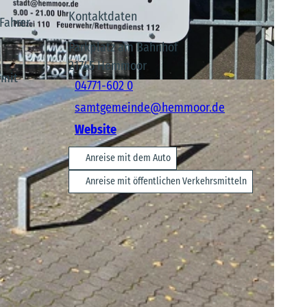
Kontaktdaten
Fahrer.
Parkplatz am Bahnhof
21745
Hemmoor
 mit
04771-602 0
samtgemeinde@hemmoor.de
Website
Anreise mit dem Auto
Anreise mit öffentlichen Verkehrsmitteln