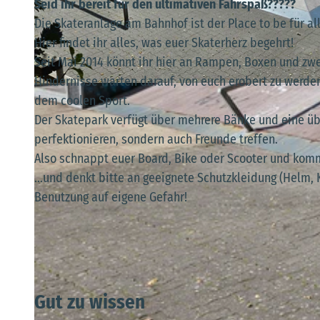
Seid ihr bereit für den ultimativen Fahrspaß?????
Die Skateranlage am Bahnhof ist der Place to be für al
Hier findet ihr alles, was euer Skaterherz begehrt!
Seit Mai 2014 könnt ihr hier an Rampen, Boxen und zwe
Hindernisse warten darauf, von euch erobert zu werden!
© M. Witt |
CC-BY-SA
dem coolen Sport.
Der Skatepark verfügt über mehrere Bänke und eine über
perfektionieren, sondern auch Freunde treffen.
Also schnappt euer Board, Bike oder Scooter und kommt
...und denkt bitte an geeignete Schutzkleidung (Helm, K
Benutzung auf eigene Gefahr!
Gut zu wissen