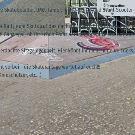
le Skateboarder, BMX-Fahrer, Inline-Skater und Stunt-Scooter-
i Rails eure Skills auf das nächste Level bringen. Jede Menge
 Ganz egal, ob ihr schon Profis seid oder gerade erst anfangt
© M. Witt |
CC-BY-SA
dachte Sitzgelegenheit. Hier könnt ihr nicht nur eure Tricks
 vorbei - die Skateranlage wartet auf euch!!!
nieschützer, etc...)