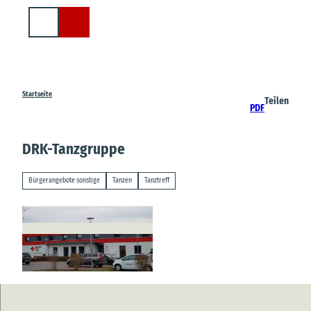
Z
u
Suche
m
I
n
h
a
Startseite
Teilen
PDF
l
t
DRK-Tanzgruppe
Bürgerangebote sonstige
Tanzen
Tanztreff
© DRK Cuxhaven-Hadeln |
CC-BY-SA