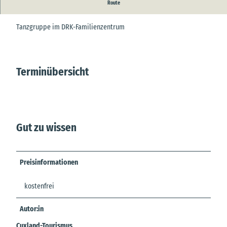
Route
Tanzgruppe vom DRK-OV Basbeck/Warstade e.V.
Tanzgruppe im DRK-Familienzentrum
Terminübersicht
Gut zu wissen
Preisinformationen
kostenfrei
Autor:in
Cuxland-Tourismus