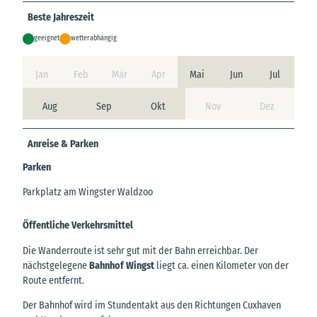
Beste Jahreszeit
geeignet
wetterabhängig
Jan
Feb
Mär
Apr
Mai
Jun
Jul
Aug
Sep
Okt
Nov
Dez
Anreise & Parken
Parken
Parkplatz am Wingster Waldzoo
Öffentliche Verkehrsmittel
Die Wanderroute ist sehr gut mit der Bahn erreichbar. Der
nächstgelegene
Bahnhof Wingst
liegt ca. einen Kilometer von der
Route entfernt.
Der Bahnhof wird im Stundentakt aus den Richtungen Cuxhaven