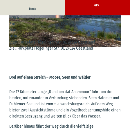
GPX
Route
4:20 h
17,93 km
© Angela Pannek, Cuxland-Tourismus |
© Angela Pannek, Cuxland-Tourismus |
2 m
12 m
CC-BY
CC-BY
-1 m
9 m
10 m
Start: Parkplatz Flögelinger Str. 50, 27624 Geestland
Ziel: Parkplatz Flögelinger Str. 50, 27624 Geestland
© Angela Pannek, Cuxland-Tourismus |
CC-BY
Drei auf einen Streich – Moore, Seen und Wälder
Die 17 Kilometer lange „Rund üm dat Ahlenmoor“ führt um die
beiden, miteinander in Verbindung stehenden, Seen Halemer und
Dahlemer See und ist enorm abwechslungsreich. Auf dem Weg
bieten zwei Aussichtstürme und ein Vogelbeobachtungshide einen
direkten Seezugang und weiten Blick über das Wasser.
Darüber hinaus führt der Weg durch die vielfältige