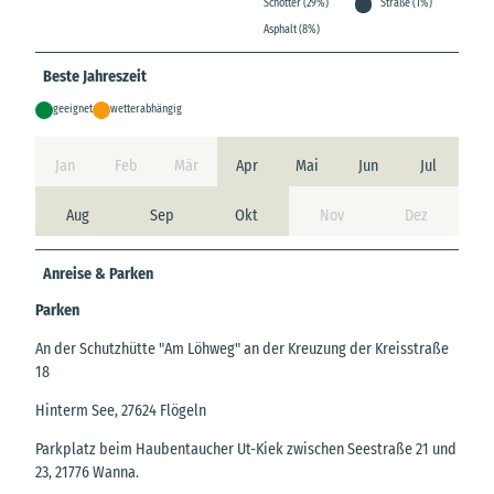
Schotter (29%)
Straße (1%)
Asphalt (8%)
Beste Jahreszeit
geeignet
wetterabhängig
Jan
Feb
Mär
Apr
Mai
Jun
Jul
Aug
Sep
Okt
Nov
Dez
Anreise & Parken
Parken
An der Schutzhütte "Am Löhweg" an der Kreuzung der Kreisstraße
18
Hinterm See, 27624 Flögeln
Parkplatz beim Haubentaucher Ut-Kiek zwischen Seestraße 21 und
23, 21776 Wanna.