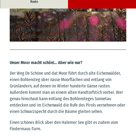
Route
1:10 h
5,01 km
© Angela Pannek, Cuxland-Tourismus |
© Angela Pannek, Cuxland-Tourismus |
3 m
3 m
CC-BY
CC-BY
3 m
Start: Schutzhütte am Löhweg, 27624 Geestland
Ziel: Schutzhütte am Löhweg, 27624 Geestland
© Angela Pannek, Cuxland-Tourismus |
CC-BY
Unser Moor macht schön!… Aber wie nur?
Der Weg De Schöne und dat Moor führt durch alte Eichenwälder,
einen Bohlensteg über nasse Moorflächen und entlang von
Grünländern, auf denen im Winter hunderte Gänse rasten.
Außerdem kommt man an einem alten Handtorfstich vorbei. Wer
genau hinschaut kann entlang des Bohlensteges Sonnetau
entdecken und im Eichenwald die Rufe des Pirols vernehmen oder
einen Schwarzspecht durch die Bäume gleiten sehen.
Einen schönes Blick über den Halemer See gibt es zudem vom
Fledermaus-Turm.