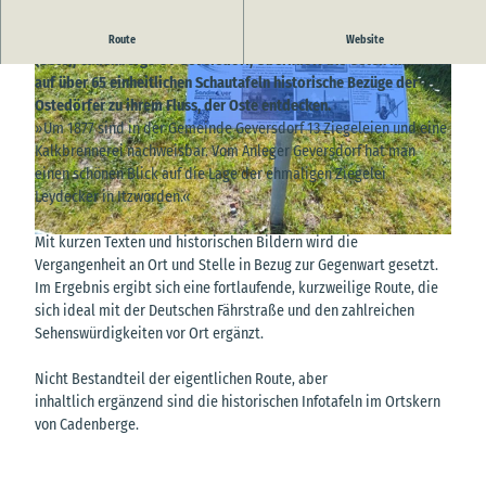
Entlang der historischen Ostedeichroute von Belum über Neuhaus
Route
Website
(Oste), Cadenberge OT Geversdorf, Oberndorf bis Osten kann man
auf über 65 einheitlichen Schautafeln historische Bezüge der
Ostedörfer zu ihrem Fluss, der Oste entdecken.
»Um 1877 sind in der Gemeinde Geversdorf 13 Ziegeleien und eine
Kalkbrennerei nachweisbar. Vom Anleger Geversdorf hat man
einen schönen Blick auf die Lage der ehmaligen Ziegelei
© TI Wingst, A. Brüning |
CC-BY
Leydecker in Itzwörden.«
Mit kurzen Texten und historischen Bildern wird die
© TI Wingst, A. Brüning |
CC-BY
Vergangenheit an Ort und Stelle in Bezug zur Gegenwart gesetzt.
Im Ergebnis ergibt sich eine fortlaufende, kurzweilige Route, die
sich ideal mit der Deutschen Fährstraße und den zahlreichen
Sehenswürdigkeiten vor Ort ergänzt.
Nicht Bestandteil der eigentlichen Route, aber
inhaltlich ergänzend sind die historischen Infotafeln im Ortskern
von Cadenberge.