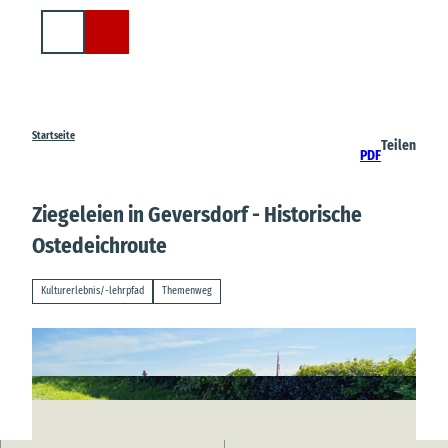
Z
u
Suche
m
I
n
h
a
Startseite
Teilen
PDF
l
t
Ziegeleien in Geversdorf - Historische
Ostedeichroute
Kulturerlebnis/-lehrpfad
Themenweg