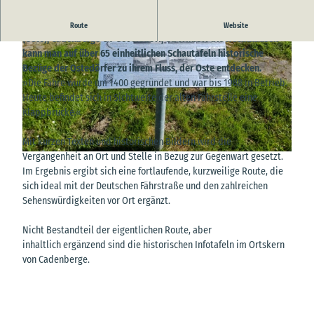
Entlang der historischen Ostedeichroute von Belum über Neuhaus
Route
Website
(Oste), Cadenberge OT Geversdorf, Oberndorf bis Hechthausen
kann man auf über 65 einheitlichen Schautafeln historische
Bezüge der Ostedörfer zu ihrem Fluss, der Oste entdecken.
»Die Fähre wurde um 1400 gegründet und war bis 1988 in Betrieb.
Heute befindet sich in Sichtweite der alten Fährstelle eine
Klappbrücke.«
© Florian Trykowski | TI Wingst |
CC-BY-SA
Mit kurzen Texten und historischen Bildern wird die
Vergangenheit an Ort und Stelle in Bezug zur Gegenwart gesetzt.
© TI Wingst, A. Brüning |
CC-BY
Im Ergebnis ergibt sich eine fortlaufende, kurzweilige Route, die
sich ideal mit der Deutschen Fährstraße und den zahlreichen
Sehenswürdigkeiten vor Ort ergänzt.
Nicht Bestandteil der eigentlichen Route, aber
inhaltlich ergänzend sind die historischen Infotafeln im Ortskern
von Cadenberge.