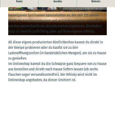
Willkommen bei Ulex
Route
Anrufen
Website
Neben dem selbtgebrauten Bier bietet die Firma Ulex auch die
© Kirk Dahmke, Dahmke Photographie |
© G.F.Ulex Nachfolger & Photographie by LUU
CC-BY
|
CC-BY
hauseigenen Spirituosen Spezialitäten an, die seit 225 Jahren
durch die Familie produziert und vertrieben werden. Außerdem
werden unterschiedliche Absinth-Sorten angeboten. Besonders
stolz ist Familie Schlichting aber auf ihren eigenen Whisky.
© G.F. ULEX Nachfolger |
CC0
All diese eigens produzierten Köstlichkeiten kannst du direkt in
der Kneipe probieren oder du kaufst sie zu den
Ladenöffnungszeiten (in handelüblichen Mengen), um sie zu Hause
zu genießen.
Im Onlineshop kannst du die Schnäpse ganz bequem von zu Hause
aus bestellen und direkt nach Hause liefern lassen (ab sechs
Flaschen sogar versandkostenfrei). Der Whisky wird nicht im
Onlineshop angeboten, da dieser limitiert ist.