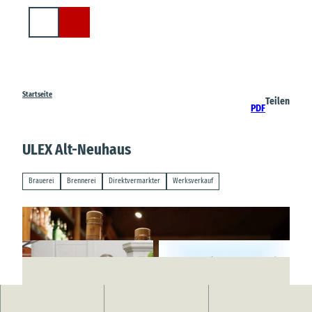
Z
u
Suche
m
I
n
h
a
Startseite
Teilen
PDF
l
t
ULEX Alt-Neuhaus
Brauerei
Brennerei
Direktvermarkter
Werksverkauf