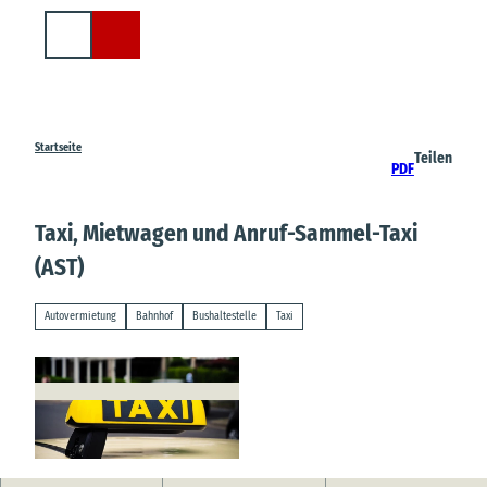
Z
u
Suche
m
I
n
h
a
Startseite
Teilen
PDF
l
t
Taxi, Mietwagen und Anruf-Sammel-Taxi
(AST)
Autovermietung
Bahnhof
Bushaltestelle
Taxi
© Pixabay |
CC-BY-SA