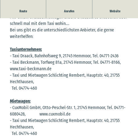
Keinen eigenen PKW dabei? - Kein Problem!
Route
Anrufen
Website
Mit einem Urlaubsmietwagen unsere Urlaubsorte entdecken oder
schnell mal mit dem Taxi wohin....
Bei uns gibt es die unterschiedlichsten Anbieter, die gerne
weiterhelfen:
Taxiunternehmen:
- Taxi Draack, Bahnhofsweg 9, 21745 Hemmoor, Tel. 04771-2436
- Taxi Beckmann, Torfweg 81a, 21745 Hemmoor, Tel. 04771-8166,
www.taxi-beckmann.de
- Taxi und Mietwagen Schlichting Rembert, Hauptstr. 40, 21755
Hechthausen,
Tel. 04774-460
Mietwagen:
- CuxMobil GmbH, Otto-Peschel-Str. 1, 21745 Hemmoor, Tel. 04771-
6080428, www.cuxmobil.de
- Taxi und Mietwagen Schlichting Rembert, Hauptstr. 40, 21755
Hechthausen,
Tel. 04774-460