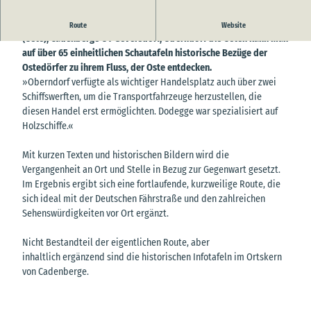
Entlang der historischen Ostedeichroute von Belum über Neuhaus
Route
Website
(Oste), Cadenberge OT Geversdorf, Oberndorf bis Osten kann man
auf über 65 einheitlichen Schautafeln historische Bezüge der
Ostedörfer zu ihrem Fluss, der Oste entdecken.
»Oberndorf verfügte als wichtiger Handelsplatz auch über zwei
Schiffswerften, um die Transportfahrzeuge herzustellen, die
diesen Handel erst ermöglichten. Dodegge war spezialisiert auf
Holzschiffe.«
Mit kurzen Texten und historischen Bildern wird die
Vergangenheit an Ort und Stelle in Bezug zur Gegenwart gesetzt.
Im Ergebnis ergibt sich eine fortlaufende, kurzweilige Route, die
sich ideal mit der Deutschen Fährstraße und den zahlreichen
Sehenswürdigkeiten vor Ort ergänzt.
Nicht Bestandteil der eigentlichen Route, aber
inhaltlich ergänzend sind die historischen Infotafeln im Ortskern
von Cadenberge.