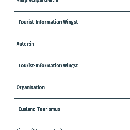
Ansprechpartner:in
Tourist-Information Wingst
Autor:in
Tourist-Information Wingst
Organisation
Cuxland-Tourismus