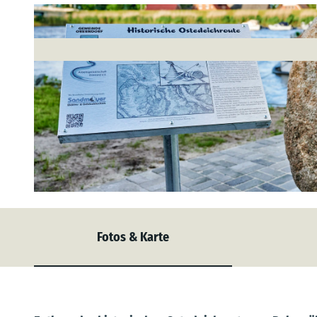
© (c)floriantrykowski.de, Florian Trykowski |
CC-BY-SA
Fotos & Karte