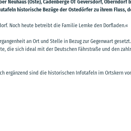
ber Neuhaus (Oste), Cadenberge OT Geversdorf, Oberndorf b
tafeln historische Bezüge der Ostedörfer zu ihrem Fluss, d
rf. Noch heute betreibt die Familie Lemke den Dorfladen.«
rgangenheit an Ort und Stelle in Bezug zur Gegenwart gesetzt
ute, die sich ideal mit der Deutschen Fährstraße und den zahl
ich ergänzend sind die historischen Infotafeln im Ortskern vo