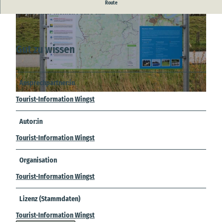
Der Rastplatz mit Schutzhütte liegt direkt am
Elberadweg
und
Route
lädt zu einer kleinen Pause ein.
Gut zu wissen
© A.Bruening |
CC-BY
Ansprechpartner:in
© A.Bruening |
CC-BY
Tourist-Information Wingst
Autor:in
Tourist-Information Wingst
Organisation
Tourist-Information Wingst
Lizenz (Stammdaten)
Tourist-Information Wingst