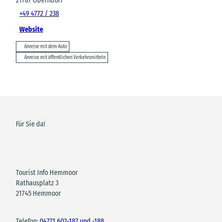
21787
Oberndorf
+49 4772 / 238
Website
Anreise mit dem Auto
Anreise mit öffentlichen Verkehrsmitteln
Für Sie da!
Tourist Info Hemmoor
Rathausplatz 3
21745 Hemmoor
Telefon:
04771 602-187 und -188