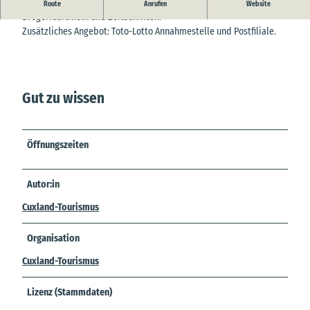
Kleiner Dorfladen mit Lebensmitteln, Getränken, Haushaltswaren,
Route
Anrufen
Website
Drogerieartikeln und Zeitschriften.
Zusätzliches Angebot: Toto-Lotto Annahmestelle und Postfiliale.
Gut zu wissen
Öffnungszeiten
Autor:in
Cuxland-Tourismus
Organisation
Cuxland-Tourismus
Lizenz (Stammdaten)