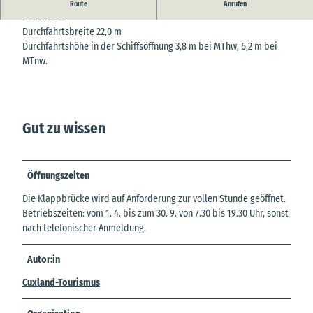
Die Klappbrücke verbindet Oberndorf mit dem Ortsteil
Route
Anrufen
Bentwisch
Durchfahrtsbreite 22,0 m
Durchfahrtshöhe in der Schiffsöffnung 3,8 m bei MThw, 6,2 m bei
MTnw.
Gut zu wissen
Öffnungszeiten
Die Klappbrücke wird auf Anforderung zur vollen Stunde geöffnet.
Betriebszeiten: vom 1. 4. bis zum 30. 9. von 7.30 bis 19.30 Uhr, sonst
nach telefonischer Anmeldung.
Autor:in
Cuxland-Tourismus