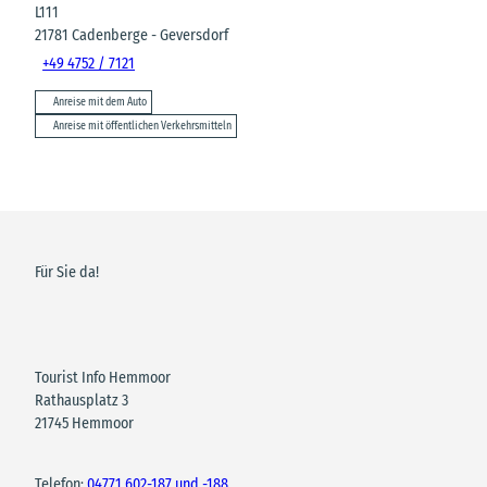
L111
21781
Cadenberge
- Geversdorf
+49 4752 / 7121
Anreise mit dem Auto
Anreise mit öffentlichen Verkehrsmitteln
Für Sie da!
Tourist Info Hemmoor
Rathausplatz 3
21745 Hemmoor
Telefon:
04771 602-187 und -188