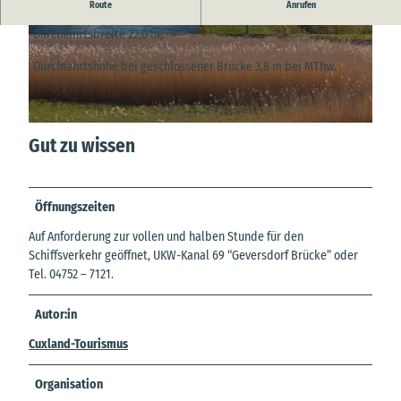
Die Klappbrücke Geversdorf führt die L111 über die Oste
Route
Anrufen
Durchfahrtsbreite 22,0 m,
© Michael Johnen |
CC-BY
© A.Bruening |
CC-BY
Durchfahrtshöhe bei geschlossener Brücke 3,8 m bei MThw.
© A.Bruening |
CC-BY
Gut zu wissen
Öffnungszeiten
Auf Anforderung zur vollen und halben Stunde für den
Schiffsverkehr geöffnet, UKW-Kanal 69 “Geversdorf Brücke” oder
Tel. 04752 – 7121.
Autor:in
Cuxland-Tourismus
Organisation